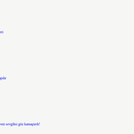
eri
pılır
ni sevgilisi göz kamaştırdı!