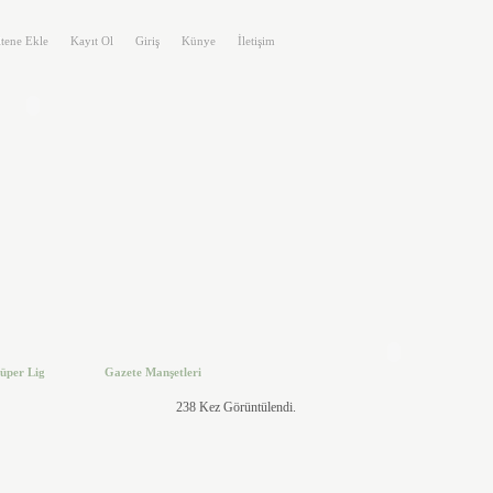
itene Ekle
Kayıt Ol
Giriş
Künye
İletişim
üper Lig
Gazete Manşetleri
238 Kez Görüntülendi.