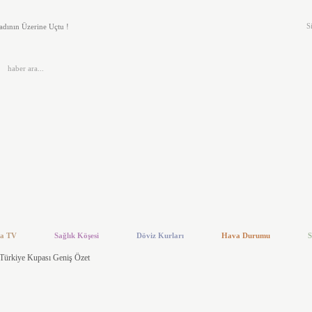
S
adının Üzerine Uçtu !
en sonra bedenimize ne oluyor?
esini artıran şirketlere vergi teşviki sağlanacak
ta Dev Güneş Enerji Panelleri Kuruluyor
i Polis Olarak Tanıtan Dolandırıcı Yakalandı
ta ‘kariyer Günleri’ Düzenlenecek
ta Kayak Simülasyon Merkezi Kurulacak
 Sivaslıların anlayabileceği 20 şey!
Gribi Şüphesiyle 3 Kişi Tedavi Altında Alındı
ta Bbp’li Meclis Üyelerinden İmar Planı Tepkisi
a TV
Sağlık Köşesi
Döviz Kurları
Hava Durumu
S
 Türkiye Kupası Geniş Özet