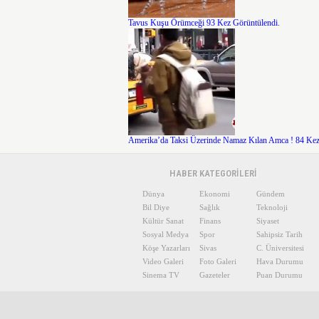
Tavus Kuşu Örümceği
93 Kez Görüntülendi.
Amerika’da Taksi Üzerinde Namaz Kılan Amca !
84 Kez
HABER KATEGORİLERİ
Dünya
Ekonomi
Gündem
Bil Diye
Sağlık
Teknoloji
Kültür Sanat
Finans
Siyaset
Sosyal Medya
Spor
Sahipsiz Tarih
Köşe Yazarları
Sivas
C. Üniversitesi
Video Galeri
Foto Galeri
Hava Durumu
Sinema TV
Gazeteler
Puan Durumu