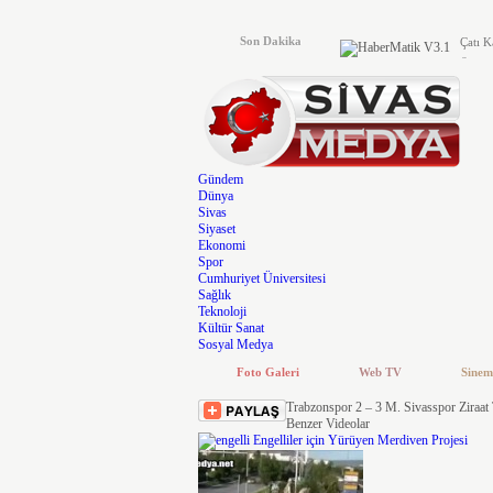
Son Dakika
Çatı K
Öldükt
Sermay
Sivas’
Kendin
Sivas’
Sivas’
Gündem
Dünya
Sadece
Sivas
Domuz 
Siyaset
Sivas’
Ekonomi
Spor
Cumhuriyet Üniversitesi
Sağlık
Teknoloji
Kültür Sanat
Sosyal Medya
Foto Galeri
Web TV
Sinem
Trabzonspor 2 – 3 M. Sivasspor Ziraat
Benzer Videolar
Engelliler için Yürüyen Merdiven Projesi