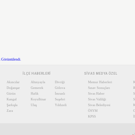
 Görüntülendi.
İLÇE HABERLERİ
SİVAS MEDYA ÖZEL
Akıncılar
Altınyayla
Divriği
Memur Haberleri
K
Doğanşar
Gemerek
Gölova
Sınav Sonuçları
R
Gürün
Hafik
İmranlı
Sivas Haber
S
Kangal
Koyulhisar
Suşehri
Sivas Valiliği
S
Şarkışla
Ulaş
Yıldızeli
Sivas Belediyesi
K
Zara
ÖSYM
G
KPSS
İ