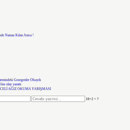
nde Namaz Kılan Amca !
temindeki Gezegenler Olsaydı
ne olay yarattı
NCELİ AĞIZ OKUMA YARIŞMASI
10+2 = ?