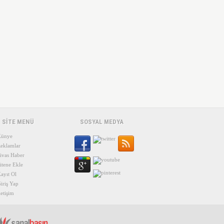
SİTE MENÜ
SOSYAL MEDYA
ünye
eklamlar
ivas Haber
itene Ekle
ayıt Ol
iriş Yap
letişim