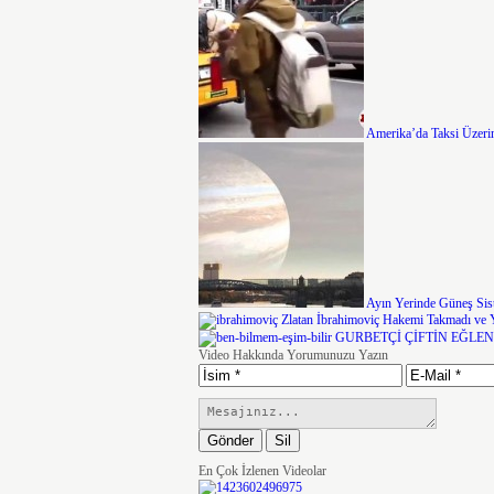
Amerika’da Taksi Üzeri
Ayın Yerinde Güneş Sis
Zlatan İbrahimoviç Hakemi Takmadı ve Yi
GURBETÇİ ÇİFTİN EĞLE
Video Hakkında Yorumunuzu Yazın
En Çok İzlenen Videolar