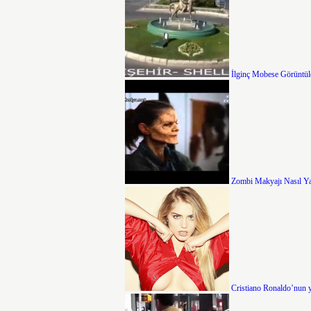
İlginç Mobese Görüntül
Zombi Makyajı Nasıl Ya
Cristiano Ronaldo’nun ye