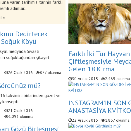
lına varan tarihimiz, tarihin farklı
emli adımlar...
 ile
ukmu Dedirtecek
 Soğuk Köyü
osyal medyada Sivaslı
Farklı İki Tür Hayvan
anın soğukluğundan şikayet
Çiftleşmesiyle Meyd
Gelen 18 Kırma
26 Ocak 2016
877 okunma
30 Aralık 2015
2.469 okunma
Gördünüz mü?
16 takvimini birbirinden güzel ve
INSTAGRAM’IN SON 
 konsepti...
ANASTASİYA KVİTKO
21 Ocak 2016
1.093 okunma
22 Aralık 2015
1.857 okunma
san Gözü Birleşmesi