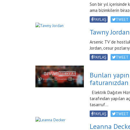
Son bir yıl içerisinde 
ama bizimkilerin biraz
PAYLAŞ
TWEET
Tawny Jordan
Arsenic TV’de hostlu
Jordan, cesur pozları
PAYLAŞ
TWEET
Bunları yapın
faturanızdan 
Elektrik Dağıtım Hiz
tarafından yapılan aç
tasarruf...
PAYLAŞ
TWEET
Leanna Deck