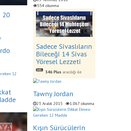
554 okunma
 20
Sadece Sivaslıların
ordo
Bileceği 14 Sivas
Yöresel Lezzeti
346 Plus
aracılığı ile
kkat
Tawny Jordan
Madde
23 Aralık 2015
1.067 okunma
Kışın Sürücülerin