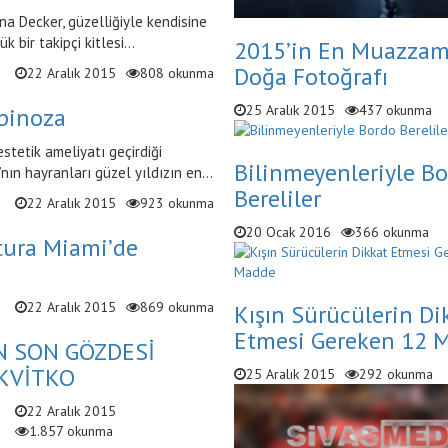
a Decker, güzelliğiyle kendisine
bir takipçi kitlesi...
2015’in En Muazzam
Doğa Fotoğrafı
22 Aralık 2015
808 okunma
25 Aralık 2015
437 okunma
pinoza
tetik ameliyatı geçirdiği
Bilinmeyenleriyle B
ın hayranları güzel yıldızın en...
Bereliler
22 Aralık 2015
923 okunma
20 Ocak 2016
366 okunma
ura Miami’de
22 Aralık 2015
869 okunma
Kışın Sürücülerin Di
Etmesi Gereken 12 
N SON GÖZDESİ
KVİTKO
25 Aralık 2015
292 okunma
22 Aralık 2015
1.857 okunma