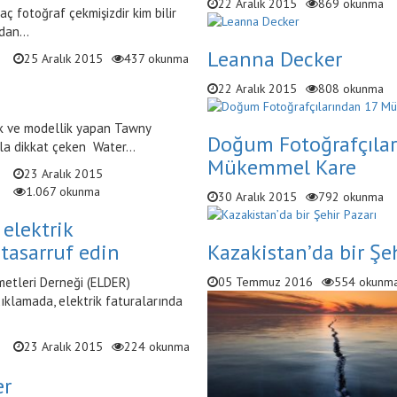
22 Aralık 2015
869 okunma
kaç fotoğraf çekmişizdir kim bilir
dan...
Leanna Decker
25 Aralık 2015
437 okunma
22 Aralık 2015
808 okunma
k ve modellik yapan Tawny
Doğum Fotoğrafçılar
yla dikkat çeken Water...
Mükemmel Kare
23 Aralık 2015
1.067 okunma
30 Aralık 2015
792 okunma
 elektrik
Kazakistan’da bir Şeh
tasarruf edin
05 Temmuz 2016
554 okunm
metleri Derneği (ELDER)
ıklamada, elektrik faturalarında
23 Aralık 2015
224 okunma
er