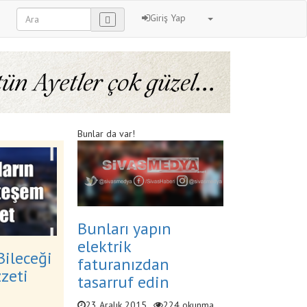
Giriş Yap
Bunlar da var!
Bunları yapın
elektrik
Bileceği
faturanızdan
zzeti
tasarruf edin
23 Aralık 2015
224 okunma