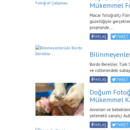
Mükemmel Fo
Macar fotoğrafçı Flóra
güzelliğiyle gerçekte
projesinde,...
PAYLAŞ
TWEET
Bilinmeyenler
Bordo Bereliler, Türk S
ve rütbelerdeki subay
PAYLAŞ
TWEET
Doğum Fotoğr
Mükemmel K
Anneleri ve bebekleri
yetenekli sanatçı Aubr
PAYLAŞ
TWEET