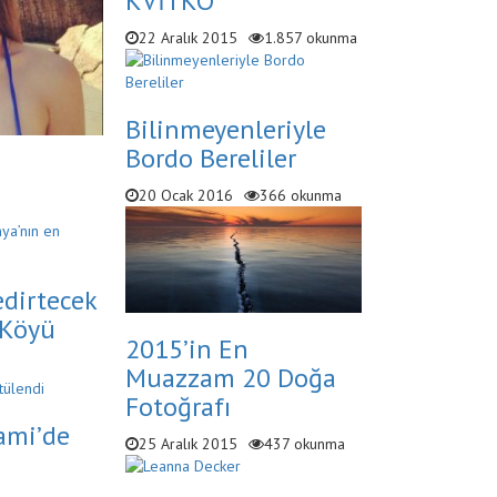
KVİTKO
22 Aralık 2015
1.857 okunma
Bilinmeyenleriyle
Bordo Bereliler
20 Ocak 2016
366 okunma
dirtecek
 Köyü
2015’in En
Muazzam 20 Doğa
Fotoğrafı
ami’de
25 Aralık 2015
437 okunma