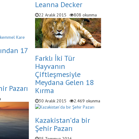
Leanna Decker
22 Aralık 2015
808 okunma
ından 17
Farklı İki Tür
Hayvanın
Çiftleşmesiyle
Meydana Gelen 18
ir Pazarı
Kırma
a
30 Aralık 2015
2.469 okunma
Kazakistan’da bir
Şehir Pazarı
05 Temmuz 2016