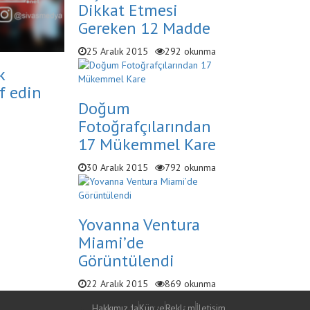
Dikkat Etmesi
Gereken 12 Madde
25 Aralık 2015
292 okunma
k
f edin
Doğum
Fotoğrafçılarından
17 Mükemmel Kare
30 Aralık 2015
792 okunma
Yovanna Ventura
Miami’de
Görüntülendi
22 Aralık 2015
869 okunma
Hakkımızda
Künye
Reklam
İletişim