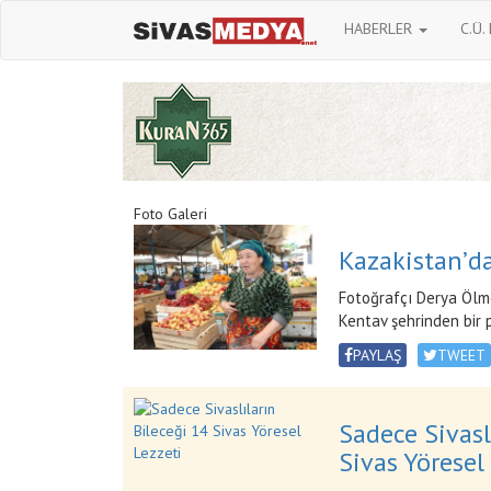
HABERLER
C.Ü.
Foto Galeri
Kazakistan’da
Fotoğrafçı Derya Ölme
Kentav şehrinden bir
PAYLAŞ
TWEET
Sadece Sivasl
Sivas Yöresel