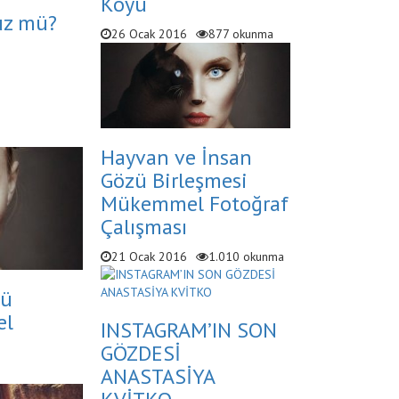
Köyü
üz mü?
26 Ocak 2016
877 okunma
Hayvan ve İnsan
Gözü Birleşmesi
Mükemmel Fotoğraf
Çalışması
21 Ocak 2016
1.010 okunma
zü
el
INSTAGRAM’IN SON
GÖZDESİ
ANASTASİYA