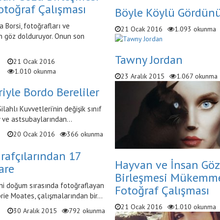
toğraf Çalışması
Böyle Köylü Gördün
 Borsi, fotoğrafları ve
21 Ocak 2016
1.093 okunma
n göz dolduruyor. Onun son
Tawny Jordan
21 Ocak 2016
1.010 okunma
23 Aralık 2015
1.067 okunma
iyle Bordo Bereliler
ilahlı Kuvvetleri’nin değişik sınıf
 ve astsubaylarından...
20 Ocak 2016
366 okunma
afçılarından 17
Hayvan ve İnsan Gö
are
Birleşmesi Mükemm
ni doğum sırasında fotoğraflayan
Fotoğraf Çalışması
ie Moates, çalışmalarından bir...
21 Ocak 2016
1.010 okunma
30 Aralık 2015
792 okunma