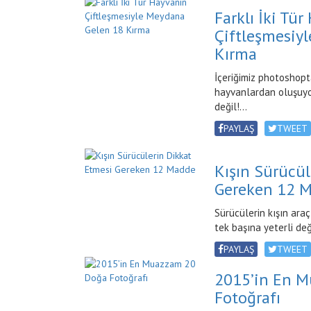
Farklı İki Tü
Çiftleşmesiy
Kırma
İçeriğimiz photoshop
hayvanlardan oluşuy
değil!...
PAYLAŞ
TWEET
Kışın Sürücül
Gereken 12 
Sürücülerin kışın ara
tek başına yeterli deği
PAYLAŞ
TWEET
2015’in En 
Fotoğrafı