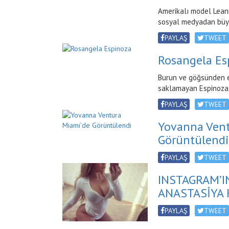
Amerikalı model Leann
sosyal medyadan büyük 
PAYLAŞ
TWEET
Rosangela Es
Burun ve göğsünden es
saklamayan Espinoza’n
PAYLAŞ
TWEET
Yovanna Vent
Görüntülendi
PAYLAŞ
TWEET
INSTAGRAM’I
ANASTASİYA 
PAYLAŞ
TWEET