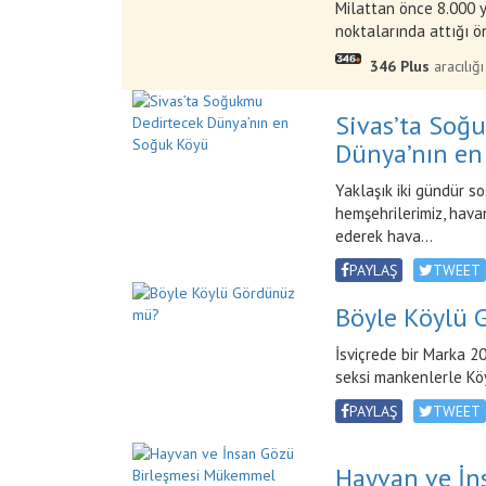
Milattan önce 8.000 yı
noktalarında attığı ön
346 Plus
aracılığı
Sivas’ta Soğ
Dünya’nın en
Yaklaşık iki gündür s
hemşehrilerimiz, hav
ederek hava...
PAYLAŞ
TWEET
Böyle Köylü 
İsviçrede bir Marka 20
seksi mankenlerle Köy
PAYLAŞ
TWEET
Hayvan ve İn