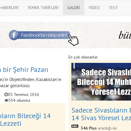
 HABERLERİ
YEMEK TARİFLERİ
GALERİ
VİDEO
TEST
En çok okunanlar
 bir Şehir Pazarı
z’in Objektifinden, Kazakistan’ın
 pazar görüntüsü
05 Temmuz 2016
554 okunma
Sadece Sivaslıların 
ıların Bileceği 14
14 Sivas Yöresel Le
 Lezzeti
346 Plus
aracılığı ile