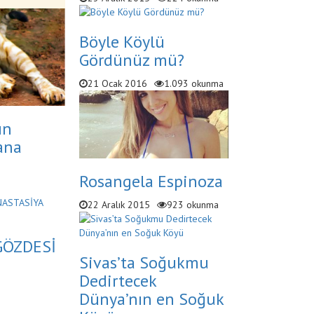
Böyle Köylü
Gördünüz mü?
21 Ocak 2016
1.093 okunma
ın
ana
Rosangela Espinoza
22 Aralık 2015
923 okunma
GÖZDESİ
Sivas’ta Soğukmu
Dedirtecek
Dünya’nın en Soğuk