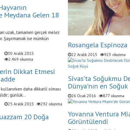
r Hayvanın
le Meydana Gelen 18
tan uzak, tamamen gerçek melez
or. Şaşırmamak ise mümkün
Rosangela Espinoza
30 Aralık 2015
22 Aralık 2015
923 okunma
2.469 okunma
erin Dikkat Etmesi
Sivas’ta Soğukmu De
Madde
Dünya’nın en Soğuk
ç kullanırken daha dikkatli olması
ldir; günlük...
26 Ocak 2016
877 okunma
25 Aralık 2015
292 okunma
Yovanna Ventura Mi
Muazzam 20 Doğa
Görüntülendi